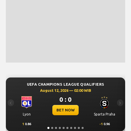
IERS
UEFA CHAMPIONS LEAGUE QUALIFIERS
August 12, 2026 — 01:30 WIB
0 : 0
Previous
Next
BET NOW
parta Praha
SK Sturm Graz
Fenerb
-1
0.96
-0.5
0.95
0.5
0.