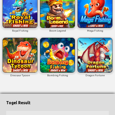
Royal Fishing
Boom Legend
Mega Fishing
Dinosaur Tycoon
Bombing Fishing
Dragon Fortune
Togel Result