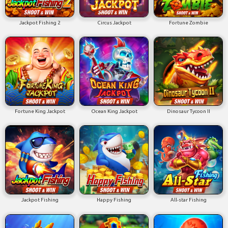
Jackpot Fishing 2
Circus Jackpot
Fortune Zombie
Fortune King Jackpot
Ocean King Jackpot
Dinosaur Tycoon II
Jackpot Fishing
Happy Fishing
All-star Fishing