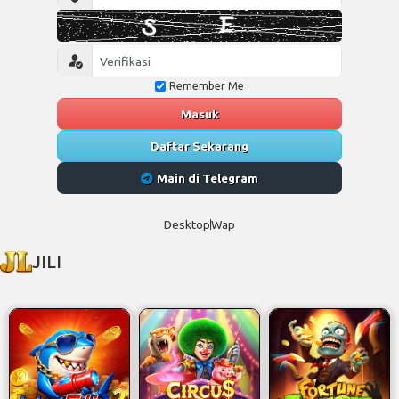
Remember Me
Masuk
Daftar Sekarang
Main di Telegram
Desktop
Wap
JILI