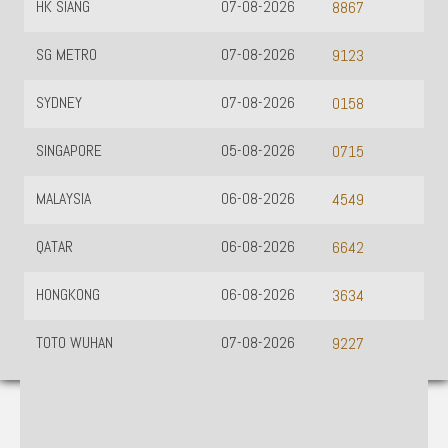
HK SIANG
07-08-2026
8867
SG METRO
07-08-2026
9123
SYDNEY
07-08-2026
0158
SINGAPORE
05-08-2026
0715
MALAYSIA
06-08-2026
4549
QATAR
06-08-2026
6642
HONGKONG
06-08-2026
3634
TOTO WUHAN
07-08-2026
9227